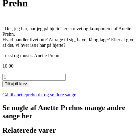
Prehn
“Det, jeg har, har jeg på hjerte” er skrevet og komponeret af Anette
Prehn.
Hvad handler livet om? At rage til sig, have, få og tage? Eller at give
af det, vi hver især har på hjerte?
Tekst og musik: Anette Prehn
10,00
Det,
jeg
Tilføj til kurv
har,
har
Gå til anetteprehn.dk og se flere sange
jeg
på
Se nogle af Anette Prehns mange andre
hjerte
sange her
-
Prehn
antal
Relaterede varer