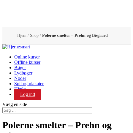
Hjem
/
Shop
/
Polerne smelter – Prehn og Bisgaard
Online kurser
Offline kurser
Bøger
Lydbøger
Noder
Spil og plakater
Hjælp
Log ind
Vælg en side
Polerne smelter – Prehn og