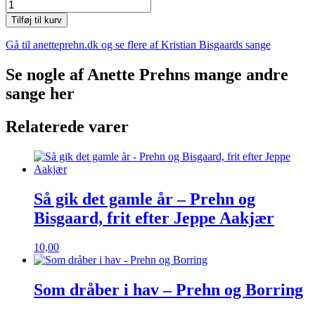
Polerne
smelter
Tilføj til kurv
-
Prehn
Gå til anetteprehn.dk og se flere af Kristian Bisgaards sange
og
Bisgaard
Se nogle af Anette Prehns mange andre
antal
sange her
Relaterede varer
Så gik det gamle år – Prehn og
Bisgaard, frit efter Jeppe Aakjær
10,00
Som dråber i hav – Prehn og Borring