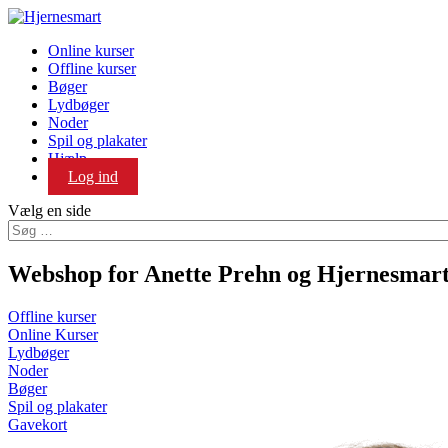
Online kurser
Offline kurser
Bøger
Lydbøger
Noder
Spil og plakater
Hjælp
Log ind
Vælg en side
Webshop for Anette Prehn og Hjernesmart
Offline kurser
Online Kurser
Lydbøger
Noder
Bøger
Spil og plakater
Gavekort