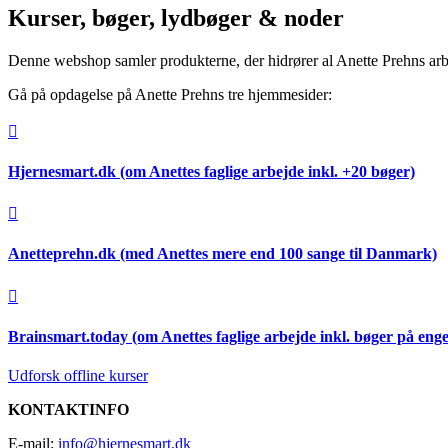
Kurser, bøger, lydbøger & noder
Denne webshop samler produkterne, der hidrører al Anette Prehns arbej
Gå på opdagelse på Anette Prehns tre hjemmesider:

Hjernesmart.dk (om Anettes faglige arbejde inkl. +20 bøger)

Anetteprehn.dk (med Anettes mere end 100 sange til Danmark)

Brainsmart.today (om Anettes faglige arbejde inkl. bøger på enge
Udforsk offline kurser
KONTAKTINFO
E-mail:
info@hjernesmart.dk