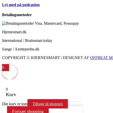
Lyt med på podcasten
Betalingsmetoder
Hjernesmart.dk
International / Brainsmart.today
Sange / Anetteprehn.dk
COPYRIGHT © HJERNESMART | DESIGNET AF
OFFBEAT M
0
0
Kurv
Din kurv er tom
Tilbage til shoppen
Fortsæt shopping