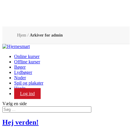
Hjem
/
Arkiver for admin
Online kurser
Offline kurser
Bøger
Lydbøger
Noder
Spil og plakater
Hjælp
Log ind
Vælg en side
Hej verden!