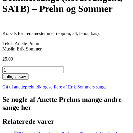
SATB) – Prehn og Sommer
Korsats for tredamestemmer (sopran, alt, tenor, bas).
Tekst: Anette Prehn
Musik:
Erik Sommer
25,00
Sommersange
(korarrangent,
Tilføj til kurv
SATB)
-
Gå til anetteprehn.dk og se flere af Erik Sommers sange
Prehn
og
Se nogle af Anette Prehns mange andre
Sommer
sange her
antal
Relaterede varer