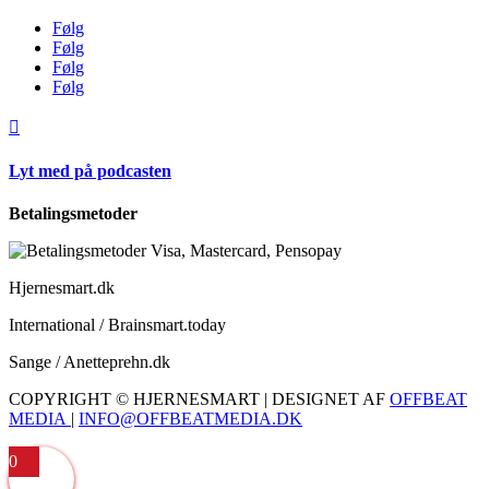
Følg
Følg
Følg
Følg

Lyt med på podcasten
Betalingsmetoder
Hjernesmart.dk
International / Brainsmart.today
Sange / Anetteprehn.dk
COPYRIGHT © HJERNESMART | DESIGNET AF
OFFBEAT
MEDIA
|
INFO@OFFBEATMEDIA.DK
0