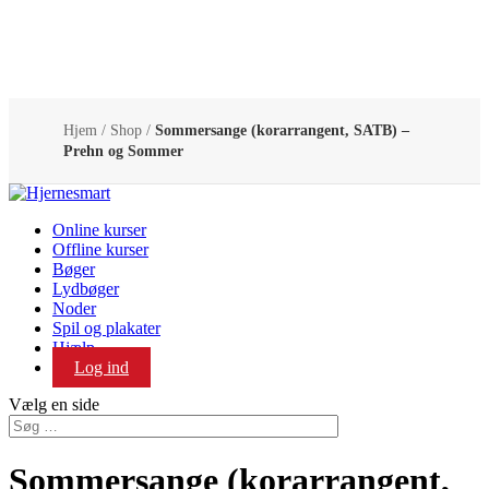
Hjem
/
Shop
/
Sommersange (korarrangent, SATB) –
Prehn og Sommer
Online kurser
Offline kurser
Bøger
Lydbøger
Noder
Spil og plakater
Hjælp
Log ind
Vælg en side
Sommersange (korarrangent,