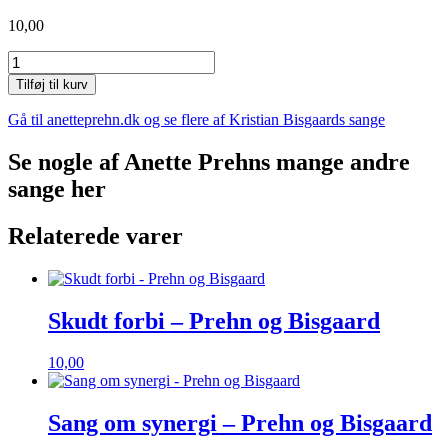
10,00
I
en
Tilføj til kurv
galaksesværm
-
Gå til anetteprehn.dk og se flere af Kristian Bisgaards sange
Prehn
og
Se nogle af Anette Prehns mange andre
Bisgaard
sange her
antal
Relaterede varer
Skudt forbi – Prehn og Bisgaard
10,00
Sang om synergi – Prehn og Bisgaard