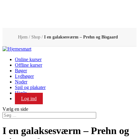
Hjem
/
Shop
/
I en galaksesværm – Prehn og Bisgaard
Online kurser
Offline kurser
Bøger
Lydbøger
Noder
Spil og plakater
Hjælp
Log ind
Vælg en side
I en galaksesværm – Prehn og