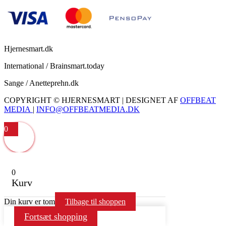
Hjernesmart.dk
International / Brainsmart.today
Sange / Anetteprehn.dk
COPYRIGHT © HJERNESMART | DESIGNET AF
OFFBEAT
MEDIA
|
INFO@OFFBEATMEDIA.DK
0
0
Kurv
Din kurv er tom
Tilbage til shoppen
Fortsæt shopping