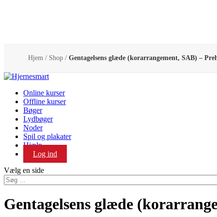
Hjem
/
Shop
/
Gentagelsens glæde (korarrangement, SAB) – Pre
Online kurser
Offline kurser
Bøger
Lydbøger
Noder
Spil og plakater
Hjælp
Log ind
Vælg en side
Gentagelsens glæde (korarrang