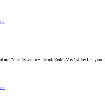
her.
e ud med ”en trofast sol, en vandrende klode”. Vers 2 skaber læring om 
her.