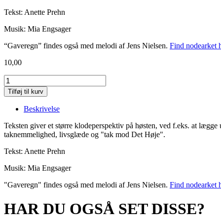
Tekst: Anette Prehn
Musik: Mia Engsager
“Gaveregn” findes også med melodi af Jens Nielsen.
Find nodearket 
10,00
Gaveregn
-
Tilføj til kurv
Prehn
og
Beskrivelse
Engsager
antal
Teksten giver et større klodeperspektiv på høsten, ved f.eks. at lægg
taknemmelighed, livsglæde og "tak mod Det Høje".
Tekst: Anette Prehn
Musik: Mia Engsager
"Gaveregn" findes også med melodi af Jens Nielsen.
Find nodearket 
HAR DU OGSÅ SET DISSE?