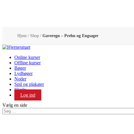
Hjem
/
Shop
/
Gaveregn – Prehn og Engsager
Online kurser
Offline kurser
Bøger
Lydbøger
Noder
Spil og plakater
Hjælp
Log ind
Vælg en side