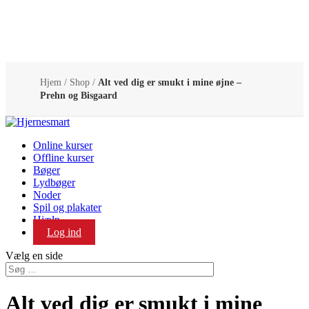
Hjem
/
Shop
/
Alt ved dig er smukt i mine øjne –
Prehn og Bisgaard
Online kurser
Offline kurser
Bøger
Lydbøger
Noder
Spil og plakater
Hjælp
Log ind
Vælg en side
Alt ved dig er smukt i mine