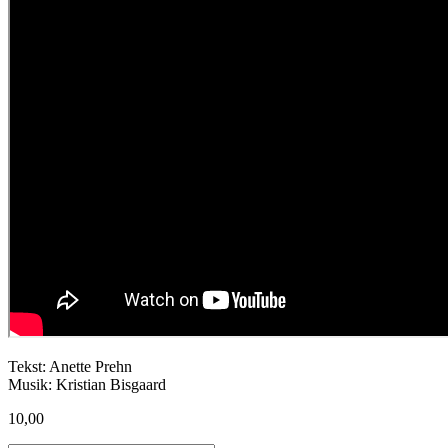
Tekst: Anette Prehn
Musik: Kristian Bisgaard
10,00