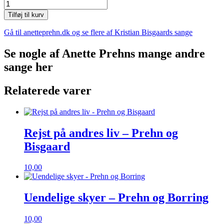
Alt
ved
Tilføj til kurv
dig
er
Gå til anetteprehn.dk og se flere af Kristian Bisgaards sange
smukt
i
Se nogle af Anette Prehns mange andre
mine
sange her
øjne
-
Prehn
Relaterede varer
og
Bisgaard
antal
Rejst på andres liv – Prehn og
Bisgaard
10,00
Uendelige skyer – Prehn og Borring
10,00