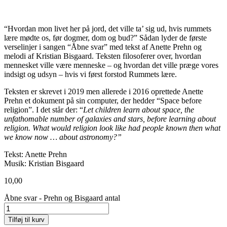
“Hvordan mon livet her på jord, det ville ta’ sig ud, hvis rummets
lære mødte os, før dogmer, dom og bud?” Sådan lyder de første
verselinjer i sangen “Åbne svar” med tekst af Anette Prehn og
melodi af Kristian Bisgaard. Teksten filosoferer over, hvordan
mennesket ville være menneske – og hvordan det ville præge vores
indsigt og udsyn – hvis vi først forstod Rummets lære.
Teksten er skrevet i 2019 men allerede i 2016 oprettede Anette
Prehn et dokument på sin computer, der hedder “Space before
religion”. I det står der: “
Let children learn about space, the
unfathomable number of galaxies and stars, before learning about
religion. What would religion look like had people known then what
we know now … about astronomy?”
Tekst: Anette Prehn
Musik: Kristian Bisgaard
10,00
Åbne svar - Prehn og Bisgaard antal
Tilføj til kurv