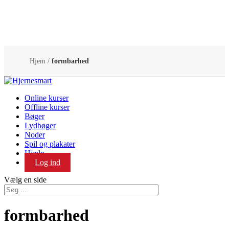
Hjem
/
formbarhed
Online kurser
Offline kurser
Bøger
Lydbøger
Noder
Spil og plakater
Hjælp
Log ind
Vælg en side
formbarhed