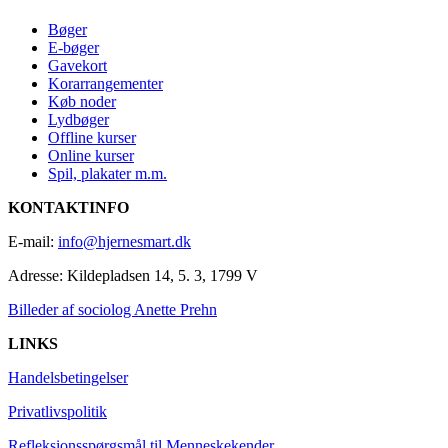
Bøger
E-bøger
Gavekort
Korarrangementer
Køb noder
Lydbøger
Offline kurser
Online kurser
Spil, plakater m.m.
KONTAKTINFO
E-mail:
info@hjernesmart.dk
Adresse:
Kildepladsen 14, 5. 3, 1799 V
Billeder af sociolog Anette Prehn
LINKS
Handelsbetingelser
Privatlivspolitik
Refleksionsspørgsmål til Menneskekender