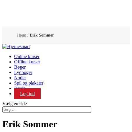
Hjem
/
Erik Sommer
Online kurser
Offline kurser
Bøger
Lydbøger
Noder
Spil og plakater
Hjælp
Log ind
Vælg en side
Erik Sommer