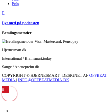
Følg

Lyt med på podcasten
Betalingsmetoder
Hjernesmart.dk
International / Brainsmart.today
Sange / Anetteprehn.dk
COPYRIGHT © HJERNESMART | DESIGNET AF
OFFBEAT
MEDIA
|
INFO@OFFBEATMEDIA.DK
0
0