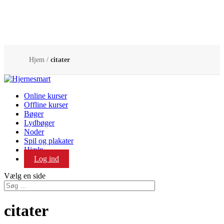
Hjem
/
citater
Online kurser
Offline kurser
Bøger
Lydbøger
Noder
Spil og plakater
Hjælp
Log ind
Vælg en side
citater