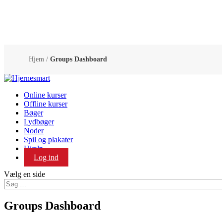
Hjem
/
Groups Dashboard
Online kurser
Offline kurser
Bøger
Lydbøger
Noder
Spil og plakater
Hjælp
Log ind
Vælg en side
Groups Dashboard